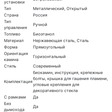
установки
Тип
Металлический, Открытый
Страна
Россия
Тип
Ручной
управления
Топливо
Биоэтанол
Материал
Нержавеющая сталь, Сталь
Форма
Прямоугольный
Ориентация
Горизонтальный
камина
Стиль
Современный
биокамин, инструкция, крепежные
болты, крышка для гашения пламени,
Комплектация
угловые крепления для
декоративного стекла
С рамками
Да
Без
Да
дымохода