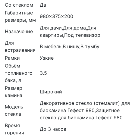
Со стеклом
Да
Габаритные
980x375x200
размеры, мм
Для дачи,Для дома,Для
Назначение
квартиры,Под телевизор
Для
В мебель,В нишу,В тумбу
встраивания
Рамки
Узкие
Объём
топливного
3.5
бака, л
Размер
Широкий
камина
Декоративное стекло (стемалит) для
Модель
биокамина Гефест 980,Защитное
стекла
стекло для биокамина Гефест 980
Время
До 3 часов
горения