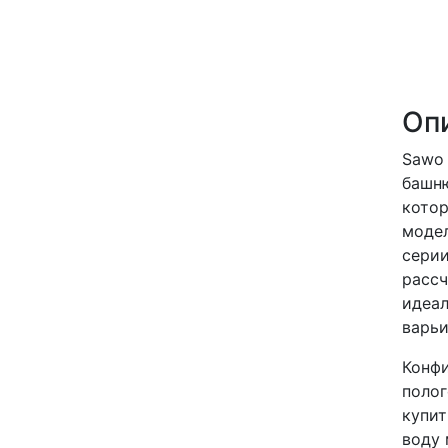
Оп
Sawo 
башню
котор
модел
серии
рассч
идеал
варьи
Конфи
полог
купит
воду 