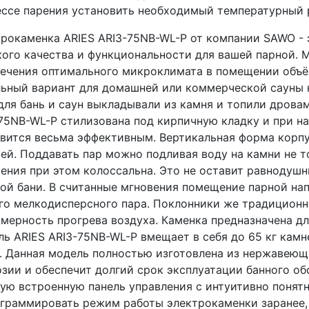
ессе парения установить необходимый температурный
рокаменка ARIES ARI3-75NB-WL-P от компании SAWO - 
ого качества и функциональности для вашей парной. 
ечения оптимального микроклимата в помещении объё
ьный вариант для домашней или коммерческой сауны 
для бань и саун выкладывали из камня и топили дрова
75NB-WL-P стилизована под кирпичную кладку и при н
вится весьма эффективным. Вертикальная форма корп
ей. Поддавать пар можно подливая воду на камни не т
ения при этом колоссальна. Это не оставит равнодуш
ой бани. В считанные мгновения помещение парной н
го мелкодисперсного пара. Поклонники же традиционн
мерность прогрева воздуха. Каменка предназначена дл
ь ARIES ARI3-75NB-WL-P вмещает в себя до 65 кг камн
. Данная модель полностью изготовлена из нержавеющ
зии и обеспечит долгий срок эксплуатации банного о
ую встроенную панель управления с интуитивно понят
граммировать режим работы электрокаменки заранее,