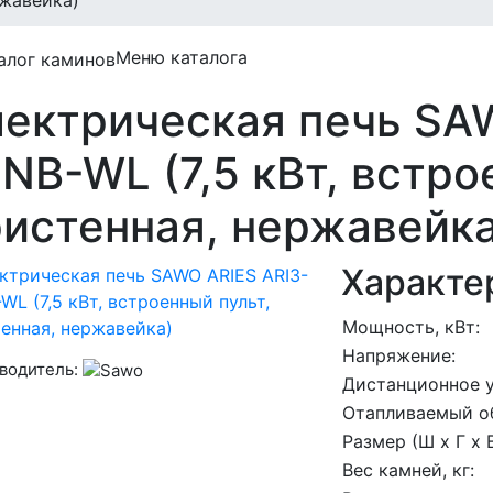
жавейка)
Меню каталога
ектрическая печь SA
NB-WL (7,5 кВт, встро
истенная, нержавейка
Характе
Мощность, кВт:
Напряжение:
водитель:
Дистанционное у
Отапливаемый об
Размер (Ш x Г x В
Вес камней, кг: