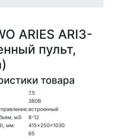
WO ARIES ARI3-
енный пульт,
)
ристики товара
7.5
380В
правление:
встроенный
ъем, м3:
8-12
), мм:
415x250x1030
65