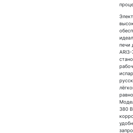
проц
Элект
высок
обесп
идеал
печи 
ARI3-
стано
рабоч
испар
русск
лёгко
равно
Модел
380 В
корро
удобн
запро