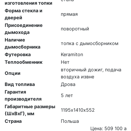
изготовления топки
Форма стекла и
прямая
дверей
Присоединение
поворотный
дымохода
Наличие
топка с дымосборником
дымосборника
Футеровка
Keramiton
Теплообменник
Нет
вторичный дожиг, подача
Опции
воздуха извне
Вид топлива
Дрова
Гарантия
5 лет
производителя
Габаритные размеры
1195х1410х552
(ШхВхГ), мм
Страна
Польша
Цена: 509 100
a