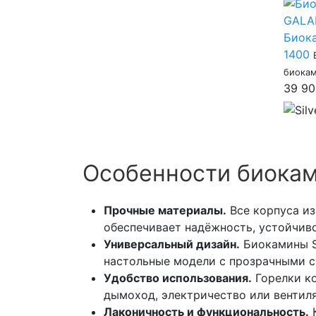
Биок
1400
биока
39 9
Особенности биоками
Прочные материалы.
Все корпуса и
обеспечивает надёжность, устойчиво
Универсальный дизайн.
Биокамины Si
настольные модели с прозрачными с
Удобство использования.
Горелки ко
дымоход, электричество или вентил
Лаконичность и функциональность.
К