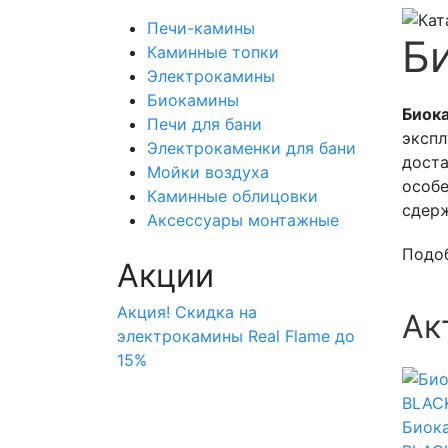
Печи-камины
Би
Каминные топки
Электрокамины
Биокамины
Биока
Печи для бани
экспл
Электрокаменки для бани
доста
Мойки воздуха
особе
Каминные облицовки
сдерж
Аксессуары монтажные
Подо
Акции
Акция! Скидка на
Ак
электрокамины Real Flame до
15%
Биок