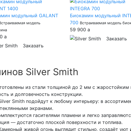
амин модульный GALANT
Биокамин модульный IN
700
Встраиваемая модель
Встраиваемая модель био
59 900
a
мина
00
a
Заказать
Заказать
нов Silver Smith
зготовлены из стали толщиной до 2 мм с жаростойким
сть и долговечность конструкции.
lver Smith подойдут к любому интерьеру: в ассортиме
теклянными экранами.
мплектуются гасителями пламени и легко заправляютс
яция — достаточно плоской поверхности и топлива.
амерный живой огонь выглядит стильно, создаёт уют