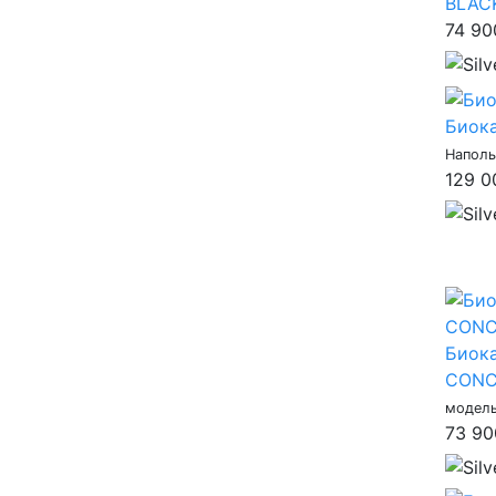
BLAC
74 9
Биок
Наполь
129 
Биок
CONC
модель
73 9