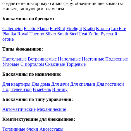
создайте неповторимую атмосферу, объединив две комнаты
живым, танцующим пламенем.
Биокамины по брендам:
Catterheim
Estetic Flame
FireBird
Firelight
Kratki
Kronco
LuxFire
Planika
Royal Thermo
Silver Smith
SteelHeat
Zefire
Русский
огонь
Типы биокаминов:
Настольные
Встраиваемые
Напольные
Настенные
Подвесные
Угловые
С порталом
Сквозные
Торцевые
Биокамины по назначению:
Для квартиры
Для дома
Для дачи
Для спальни
Для гостиной
Под телевизор
В мебель
В нишу
Биокамины по типу управления:
Автоматические
Механические
Комплектующие для биокаминов:
Топливные блоки
Аксессуары