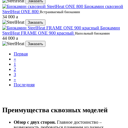
Заказать
Биокамин сквозной
SteelHeat ONE 800
Встраиваемый биокамин
34 000
a
Заказать
Биокамин
SteelHeat FRAME ONE 900 красный
Напольный биокамин
44 000
a
Заказать
Первая
«
1
2
3
»
Последняя
Преимущества сквозных моделей
Обзор с двух сторон.
Главное достоинство –
возможность любоваться пламенем из разных