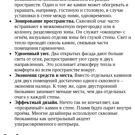
пространств. Один и тот же камин может обогревать и
украшать, например, гостиную и столовую, в случае
установки в стене между ними, одновременно.
Зонирование пространства.
Сквозной очаг часто
встраивают в межкомнатную перегородку или в
колонну, разделяющую зоны. Он служит «оконцем» с
огнём, визуально отделяя зоны без глухой стены. Свет и
тепло проходят сквозь камин, связывая части
помещения гармонично.
Удвоенный уют.
Два открытых фасада дают больше
света от огня, распространяют уют сразу в двух
направлениях. Это усиливает атмосферу тепла и
комфорта во всем пространстве вокруг.
Экономия средств и места.
Вместо отдельных каминов
для двух помещений достаточно одного сквозного –
экономия налицо. К тому же, один двусторонний
биокамин занимает меньше места, чем два отдельных
очага у каждой стены.
Эффектный дизайн.
Ничто так не впечатляет, как
«прозрачный» камин в стене. Пламя будто парит внутри
проёма. Многие дизайнеры используют сквозные
биокамины как центральный акцент
ультрасовременного интерьера.